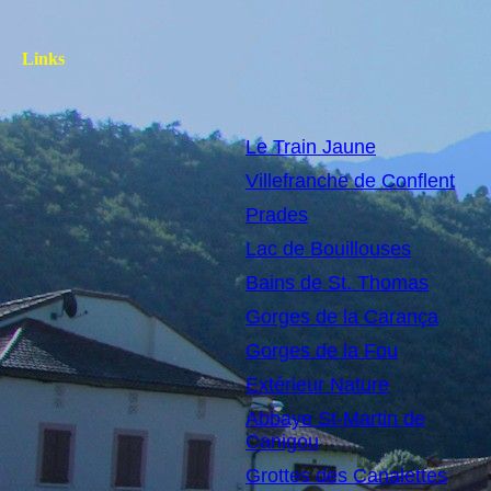
Links
Le Train Jaune
Villefranche de Conflent
Prades
Lac de Bouillouses
Bains de St. Thomas
Gorges de la Carança
Gorges de la Fou
Extérieur Nature
Abbaye St-Martin de
Canigou
Grottes des Canalettes