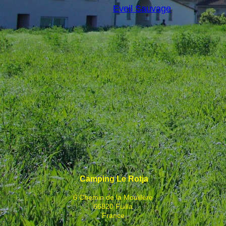
Eveil Sauvage
Camping Le Rotja
6 Chemin de la Mouillère
66820 Fuilla
France