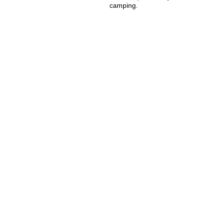
camping.
Villefranche de Conflent
Coulioure
Villefranche de Conflent
Lac de Bouilouses
Mont Louis
Les Anglais